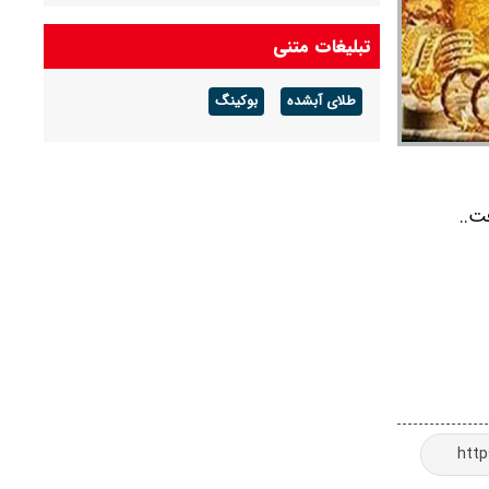
شرکت گاز مازندران هشدار داد: برای زمستان آماده
تبلیغات متنی
شوید
طلای آبشده
بوکینگ
آخرین قیمت دلار و یورو و سایر ارزها امروز جمعه ۱۶
مردادماه ۱۴۰۵