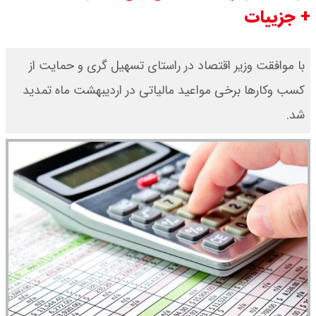
+ جزییات
ور شد ؟ / تنگه چه زمانی باز می شود
؟
با موافقت وزیر اقتصاد در راستای تسهیل گری و حمایت از
کسب وکارها برخی مواعید مالیاتی در اردیبهشت ماه تمدید
بقایی : عراقچی و قالیباف به پاکستان
شد.
می روند
قیمت سکه امامی امروز دوشنبه ۱۹
مرداد ۱۴۰۵ اعلام شد/ افزایش قیمت
سکه
با حکم پزشکیان، محسن رضایی دبیر
شد / تمام دبیران شعام + اینفوگرافی