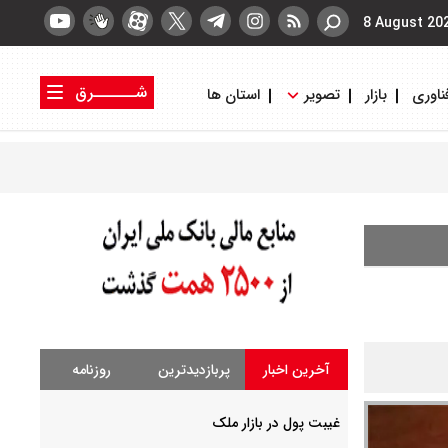
8 August 20
شــــــرق
ناوری
بازار
تصویر
استان ها
کتاب شرق
روزنامه شرق
آخرین اخبار
پربازدیدترین
روزنامه
غیبت پول در بازار ملک