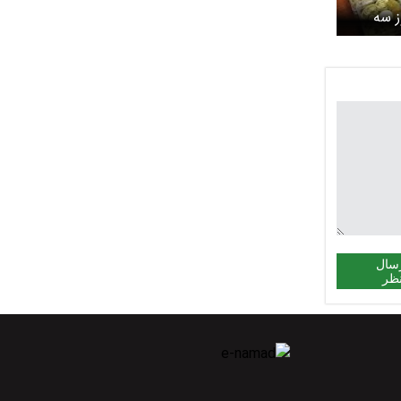
ز سه
سال
ظر