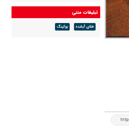
قظعی گاز بجنورد ۱۴ ساعته خواهد بود
تبلیغات متنی
شرکت گاز مازندران هشدار داد: برای زمستان آماده
طلای آبشده
بوکینگ
شوید