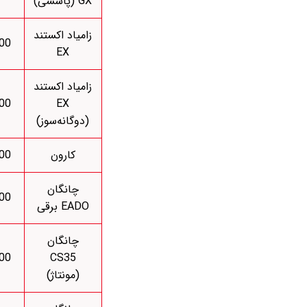
GX (پاششی)
زامیاد اکستند
000
EX
زامیاد اکستند
000
EX
(دوگانه‌سوز)
کارون
000
چانگان
000
EADO برقی
چانگان
000
CS35
(مونتاژ)