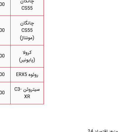
چانگان
000
CS55
چانگان
000
CS55
(مونتاژ)
کرولا
000
(پایونیر)
روئوه ERX5
000
سیتروئن C3-
000
XR
منبع:
اقتصاد 24