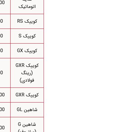
000
اتوماتیک
کوییک RS
00
کوییک S
00
کوییک GX
00
کوییک GXR
(رینگ
00
فولادی)
کوییک GXR
000
شاهین GL
000
شاهین G
000
(سانروف)