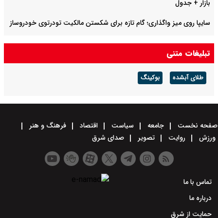
بازار + جدول
سایپا روی میز واگذاری؛ گام تازه برای شکستن مالکیت تودرتوی خودروساز
صادرات نفت عراق به دلیل بسته شدن تنگه هرمز ۷۵ درصد کاهش یافت
تبلیغات متنی
طلای آبشده
بوکینگ
صفحه نخست
جامعه
سیاست
اقتصاد
فرهنگ و هنر
ورزش
روایت
تصویر
صدای شرق
تماس با ما
درباره ما
حمایت از شرق