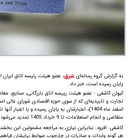
به گزارش گروه رسانه‌ای
شرق
،
عضو هیئت رئیسه اتاق ایران از 
پایان رسیده است، خبر داد.
کیوان کاشفی - عضو هیئت رییسه اتاق بازرگانی، صنایع، معاد
اسفند ماه 1404)، اعتبارشان به پایان رسیده و یا اع
متقاضی و انجام استعلامات، تا 9 خرداد 1405 تمدید می‌شود.
کاشفی افزود: بنابراین نیازی به مراجعه مشمولین این بخشنامه
هر گونه واردات و صادرات در چارچوب ضوابط برایشان فراهم