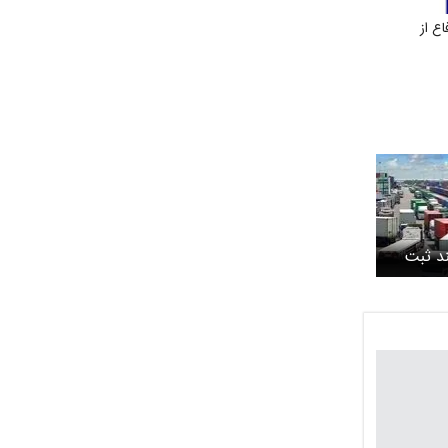
ع از
د ثبت
بازرگانی
طلاعات /
فی