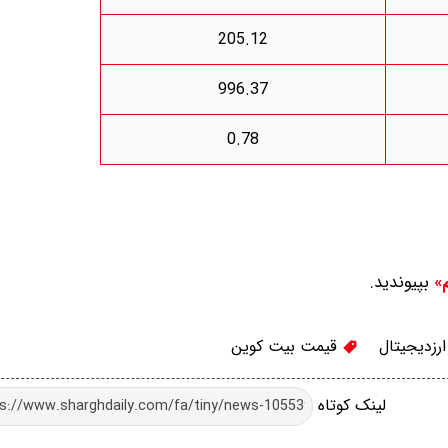
205.12
996.37
0.78
بپیوندید.
م»
رزدیجیتال
قیمت بیت کوین
لینک کوتاه