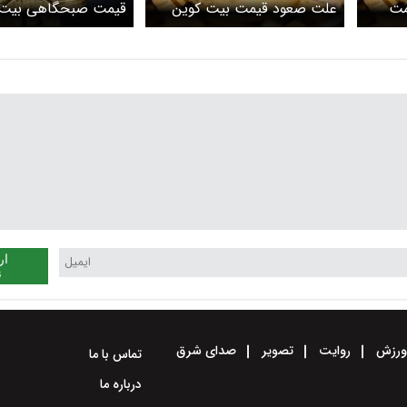
مت
علت صعود قیمت بیت کوین
قیمت صبحگاهی بیت 
چه بود؟
شهریور ۱۴۰۴ + جدول
ار
ن
رزش
روایت
تصویر
صدای شرق
تماس با ما
درباره ما