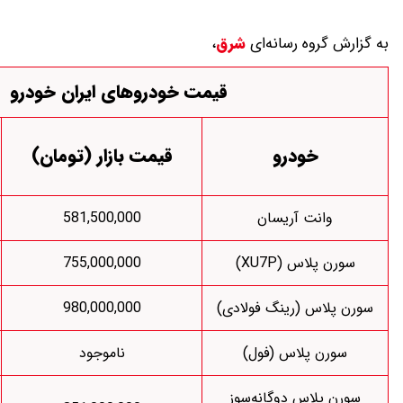
شرق
،
قیمت خودروهای ایران خودرو
قیمت
قیمت بازار (تومان)
نمایندگی (تومان)
582,827,000
581,500,000
725,000,000
755,000,000
لادی)
980,000,000
توقف فروش
)
ناموجود
توقف فروش
سوز