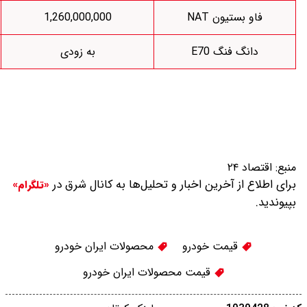
1,235,000,000
1,260,000,000
به زودی
1,010,500,000
ار و تحلیل‌ها به کانال شرق در
«تلگرام»
و
محصولات ایران خودرو
محصولات ایران خودرو