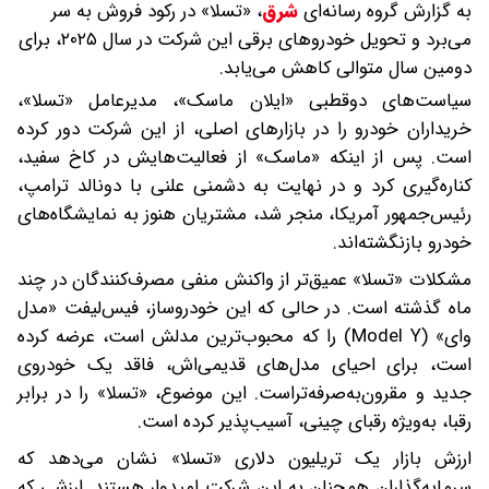
به گزارش گروه رسانه‌ای
شرق
،
«تسلا» در رکود فروش به سر
می‌برد و تحویل خودروهای برقی این شرکت در سال ۲۰۲۵، برای
دومین سال متوالی کاهش می‌یابد.
سیاست‌های دوقطبی «ایلان ماسک»، مدیرعامل «تسلا»،
خریداران خودرو را در بازارهای اصلی، از این شرکت دور کرده
است. پس از اینکه «ماسک» از فعالیت‌هایش در کاخ سفید،
کناره‌گیری کرد و در نهایت به دشمنی علنی با دونالد ترامپ،
رئیس‌جمهور آمریکا، منجر شد، مشتریان هنوز به نمایشگاه‌های
خودرو بازنگشته‌اند.
مشکلات «تسلا» عمیق‌تر از واکنش منفی مصرف‌کنندگان در چند
ماه گذشته است. در حالی که این خودروساز، فیس‌لیفت «مدل
وای» (Model Y) را که محبوب‌ترین مدلش است، عرضه کرده
است، برای احیای مدل‌های قدیمی‌اش، فاقد یک خودروی
جدید و مقرون‌به‌صرفه‌تراست. این موضوع، «تسلا» را در برابر
رقبا، به‌ویژه رقبای چینی، آسیب‌پذیر کرده است.
ارزش بازار یک تریلیون دلاری «تسلا» نشان می‌دهد که
سرمایه‌گذاران همچنان به این شرکت امیدوار هستند. ارزشی که