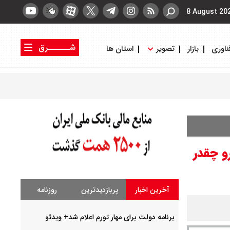
8 August 20
شــــــرق
ناوری
بازار
تصویر
استان ها
کتاب شرق
روزنامه شرق
خرید خودرو چقدر
آخرین اخبار
پربازدیدترین
روزنامه
برنامه دولت برای مهار تورم اعلام شد+ ویدئو