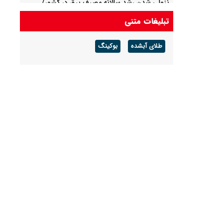
نزولی شدن رشد سالانه مصرف برق در کشور/
افزایش پاداش گزارش هر ماینر غیرمجاز به ۳ میلیون
تبلیغات متنی
تومان
طلای آبشده
بوکینگ
قیمت نقره امروز شنبه ۱۷ مرداد ۱۴۰۵ / کاهش ۵۰۰
تومانی قیمت نقره در بازار + جدول