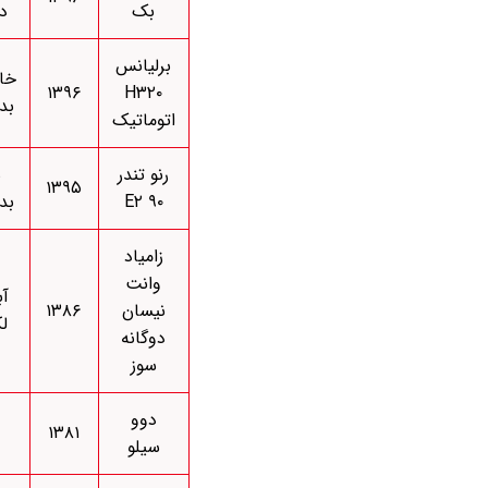
بک
د
برلیانس
خا
۱۳۹۶
H۳۲۰
بد
اتوماتیک
رنو تندر
س
۱۳۹۵
۹۰ E۲
بد
زامیاد
وانت
آ
نیسان
۱۳۸۶
ل
دوگانه
سوز
دوو
۱۳۸۱
سیلو