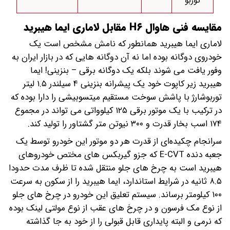
توربو
مقایسه فنی هاوال H۶ مقابل لاماری ایما هیبرید
لاماری ایما هیبرید همانطور که نامش مشخص است یک
خودروی دوگانه بوده اما نه آن دوگانه هایی که در بازار ایران به
وفور یافت می شوند بلکه یک دوگانه برقی – بنزینی! ایما
هیبرید زیر کاپوت خود یک پیشرانه بنزینی ۴ سیلندر ۱.۵ لیتر
توربوشارژ با پاشش سوخت مستقیم میتسوبیشی را دارا بوده که
در ترکیب با یک موتور برقی ۱۲۵ کیلوواتی می تواند در مجموع
۱۷۴ اسب بخار قدرت و ۳۰۰ نیوتن متر گشتاور را تولید کند.
سرانجام چکیده‌ای از قدرت هر دو موتور این خودرو توسط یک
جعبه دنده E-CVT که جزو گیربکس های مختص خودروهای
هیبرید است به چرخ های جلو منتقل شده تا ظرف مدت حدودا
۸.۵ ثانیه در شرایط استاندارد، ایما هیبرید را از سکون به سرعت
۱۰۰ کیلومتر برساند. سیستم تعلیق این خودرو در چرخ های جلو
از نوع مک فرسون و‌ در چرخ های عقب از نوع مولتی لینک بوده
که نرمی و البته پایداری قابل قبولی را از خود به جا گذاشته