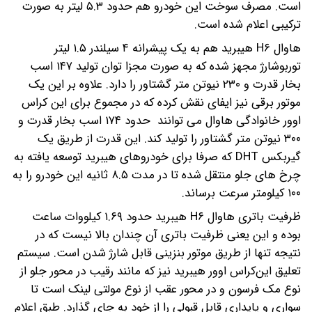
است. مصرف سوخت این خودرو هم حدود ۵.۳ لیتر به صورت
ترکیبی اعلام شده است.
هاوال H۶ هیبرید هم به یک پیشرانه ۴ سیلندر ۱.۵ لیتر
توربوشارژ مجهز شده که به صورت مجزا توان تولید ۱۴۷ اسب
بخار قدرت و ۲۳۰ نیوتن متر گشتاور را دارد. علاوه بر این یک
موتور برقی نیز ایفای نقش کرده که در مجموع برای این کراس
اوور خانوادگی هاوال می توانند ‌ حدود ۱۷۴ اسب بخار قدرت و
۳۰۰ نیوتن متر گشتاور را تولید کند. این قدرت از طریق یک
گیربکس DHT که صرفا برای خودروهای هیبرید توسعه یافته به
چرخ های جلو منتقل شده تا در مدت ۸.۵ ثانیه این خودرو را به
۱۰۰ کیلومتر سرعت برساند.
ظرفیت باتری هاوال H۶ هیبرید حدود ۱.۶۹ کیلووات ساعت
بوده و این یعنی ظرفیت باتری آن چندان بالا نیست که در
نتیجه تنها از طریق موتور بنزینی قابل شارژ شدن است. سیستم
تعلیق این‌کراس اوور هیبرید نیز که مانند رقیب در محور جلو از
نوع مک فرسون و در محور عقب از نوع مولتی لینک است تا
سواری و پایداری قابل قبولی را از خود به جای گذارد. طبق اعلام