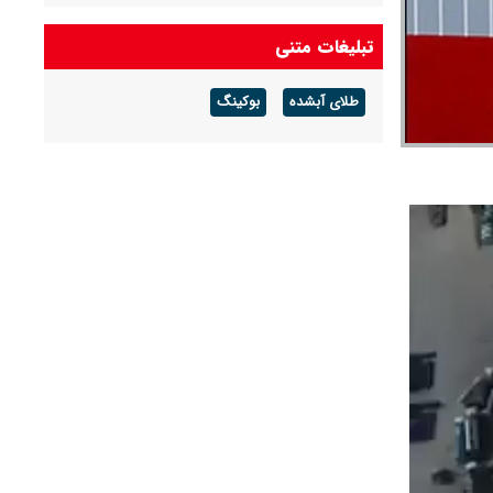
سهم ایران از نفت و گاز خزر چقدر است؟
تبلیغات متنی
اوکراین به شاهرگ گازی روسیه_اروپا حمله کرد
طلای آبشده
بوکینگ