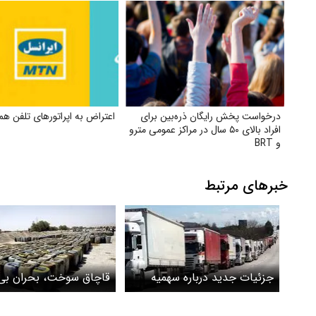
درخواست پخش رایگان ذره‌بین برای
اعتراض به اپراتورهای تلفن همر
افراد بالای ۵۰ سال در مراکز عمومی مترو
و BRT
خبرهای مرتبط
جزئیات جدید درباره سهمیه
قاچاق سوخت، بحران بی‌پ
سوخت کامیونداران
۴ میلیارد دلار سالانه دود
می‌شود