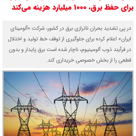
برای حفظ برق، ۱۰۰۰ میلیارد هزینه می‌کند
قیمت طلا ۱۸ عیار امروز جمعه ۱۶ مرداد
۱۴۰۵ اعلام شد/ طلا بر مدار صعود
در پی تشدید بحران ناترازی برق در کشور، شرکت «آلومینای
ایران» اعلام کرده برای جلوگیری از توقف خط تولید و اختلال
قیمت نفت امروز جمعه ۱۶ مرداد ۱۴۰۵
در فرآیند ذوب آلومینیوم، ناچار شده است برق پایدار و بدون
/ نفت صعودی شد + جدول
قطعی را از بخش خصوصی خریداری کند.