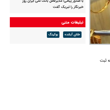
با صدور پیامی؛ مدیرعامل بانک ملی ایران روز
خبرنگار را تبریک گفت
کروز: اطلاعات منتشرشده درباره تسهیلات و مطالبات
تبلیغات متنی
بانکی نادرست است
طلای آبشده
بوکینگ
ت 1404، با رقم 6 میلیون و 569 هزار و 700 تومان به ثبت