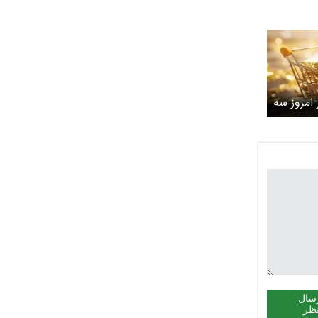
یار ظهر امروز سه
سال
ظر