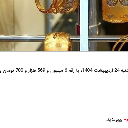
به گزارش گروه رسانه ای شرق، قیمت طلا 18 عیار امروز چهارشنبه 24 اردیبهش
بپیوندید.
م»