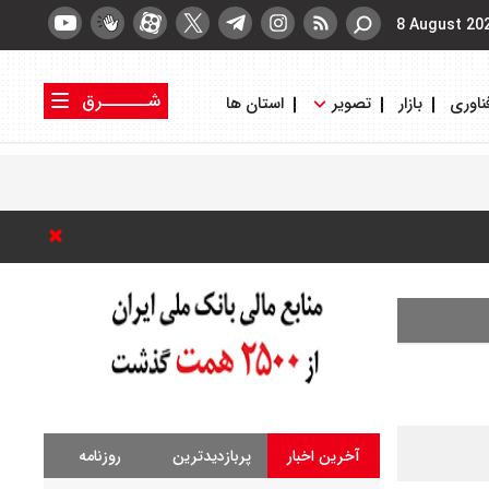
8 August 20
شــــــرق
ناوری
بازار
تصویر
استان ها
کتاب شرق
روزنامه شرق
آخرین اخبار
پربازدیدترین
روزنامه