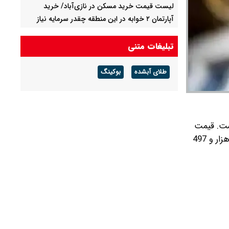
لیست قیمت خرید مسکن در نازی‌آباد/ خرید
آپارتمان ۲ خوابه در این منطقه چقدر سرمایه نیاز
دارد؟ + جدول مردادماه ۱۴۰۵
تبلیغات متنی
ماجرای اختلال در سامانه‌های تامین اجتماعی
چیست؟
طلای آبشده
بوکینگ
دینار اربعین اضافی آوردم نگهداری کنم یا بفروشم/
قیمت بازار
شنبه 24 اردیبهشت 1404، در سمت فروش 71 هزار و 443 تومان است. قیمت
همچنین قیمت حواله دلار مبادله ای در سمت فروش 69 هزار و 497