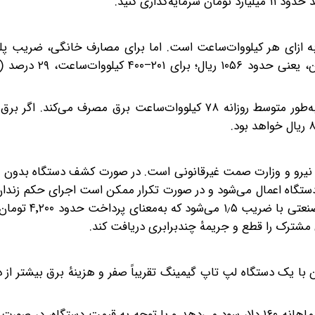
ین برق در نیمه دوم سال ۱۴۰۳ معادل ۷۵۴۲ ریال به ازای هر کیلووات‌ساعت است. اما برای مصارف خانگی، ض
بنابراین، یک Antminer S۱۹ Pro با مصرف ۳٫۲۵ کیلووات به‌طور متوسط روزانه ۷۸ کیلووات‌ساعت برق مصرف می‌
 نیرو و وزارت صمت غیرقانونی است. در صورت کشف دستگاه بدون مج
ار، جریمهٔ نقدی معادل ۲ تا ۶ برابر ارزش دستگاه اعمال می‌شود و در صورت تکرار ممکن است اجرای حکم
شود. همچنین مصرف غیرمجاز برق در صورت مشمول ت
مشترک را قطع و جریمهٔ چندبرابری دریافت کند.
 با یک دستگاه لپ تاپ گیمینگ تقریباً صفر و هزینهٔ برق بیشتر از 
از سوی دیگر، یک دستگاه ASIC با وجود سرمایه‌گذاری اولیه، ماهانه ۱۶۰ دلار سود می‌دهد و با توجه به قیمت دستگاه