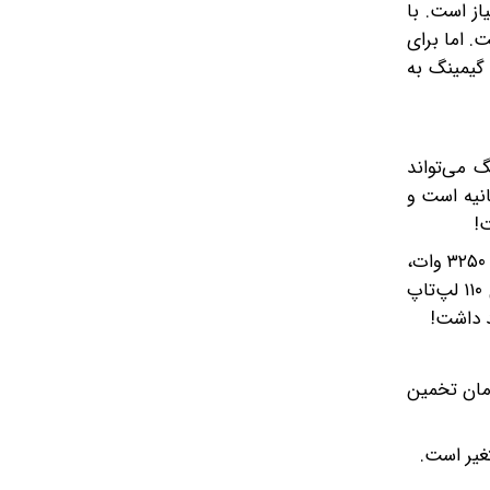
ز است. با
ست، درآمد روزانه یک تراهش بر ثانیه (TH/s) تقریباً معادل ۰٫۹ دلار است. اما برای
 گیمینگ به
تاپ گیمینگ می‌تواند
؛ عددی که می‌کنند (معادل ۰٫۰۰۰۱–۰٫۰۰۰۲ تراهش بر ثانیه است و
این در حالی است که دستگاه‌های ASIC نسل جدید مانند Bitmain Antminer S۱۹ Pro با توان پردازشی ۱۱۰ TH/s و مصرف برق ۳۲۵۰ وات،
روزانه حدود ۵٫۶۳ دلار سود ناخالص (بدون احتساب هزینه برق) ایجاد می‌کنند. این یعنی از نظر هش‌ریت یک ماینر ASIC معادل ۱۱۰ لپ‌تاپ
افیک RTX ۳۰۶۰ یا RTX ۳۰۷۰ معمولاً بین ۶۰ تا ۹۰ میلیون تومان تخمین