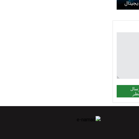
یجیتال
سال
ظر