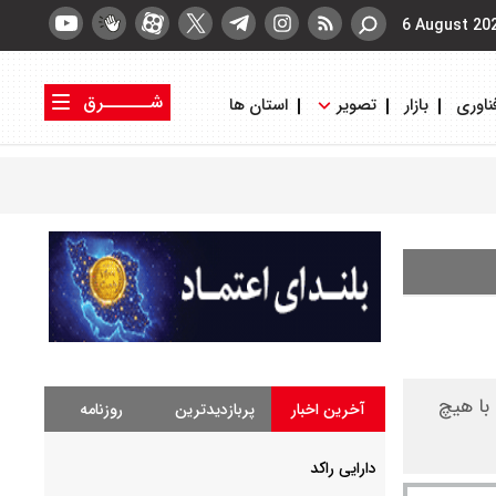
6 August 20
شــــــرق
ناوری
بازار
تصویر
استان ها
کتاب شرق
روزنامه شرق
با هیچ
آخرین اخبار
پربازدیدترین
روزنامه
دارایی راکد