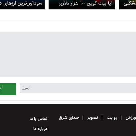
سودآوررترین ارزهای د
دشکنی
آیا بیت کوین ۱۰۰ هزار دلاری
امروز؛ پنج شنبه ۱۸ اردیبهشت
برای خرید زیادی گران نیست؟
ار
ن
رزش
روایت
تصویر
صدای شرق
تماس با ما
درباره ما