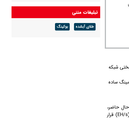
بانک مرکزی با درخواست پول بانک‌ها موافقت کرد؟
تبلیغات متنی
طلای آبشده
بوکینگ
ف شد و سختی شبکه
مینگ ساده
ای استخراج بیت کوین، سختی شبکه (Difficulty) است. در حال حاضر،
سختی شبکه بیت کوین برابر با حدود ۱۱۹٫۱۲ تریلیون است؛ میانگین توان محاسباتی شبکه نیز در حدود ۹۱۳ اگزاهش بر ثانیه (EH/s) قرار