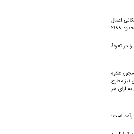
ریب پلکانی اعمال
می‌شود: تا ۲۰۰ کیلووات‌ساعت ماهیانه ۱۴ درصد هزینهٔ تأمین، یعنی حدود ۱۰۵۶ ریال؛ برای ۲۰۱–۴۰۰ کیلووات‌ساعت، ۲۹ درصد (حدود ۲۱۸۸
کند. اگر برق را در تعرفهٔ
وز، علاوه
 زندان نیز مطرح
عرفهٔ صنعتی با ضریب ۱٫۵ می‌شود که به‌معنای پرداخت حدود ۴٬۲۰۰ تومان به ازای هر
درآمد است؛
، در صورت برق ارزان و