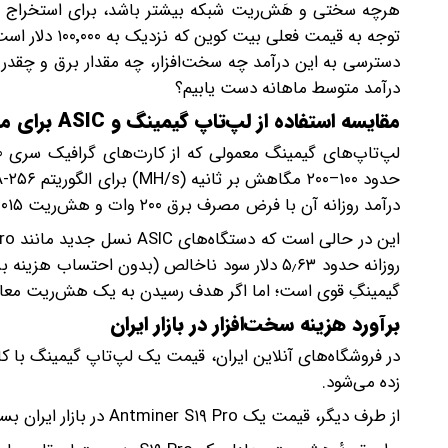
هرچه سختی و هَش‌ریت شبکه بیشتر باشد، برای استخراج هر
دسترسی به این درآمد چه سخت‌افزار، چه مقدار برق و چقدر زم
درآمد متوسط ماهانه دست یابیم؟
مقایسه استفاده از لپ‌تاپ گیمینگ و ASIC برای ماینینگ
درآمد روزانه آن با فرض مصرف برق ۲۰۰ وات و هش‌ریت ۰٫۰۰۰۱۵ TH/s، به ۰٫۰۱–۰٫۰۲ دلار می‌رسد. یعنی ۱–۲ سنت در بهترین حالت!
گیمینگِ قوی است؛ اما اگر هدف رسیدن به یک هش‌ریت معادل یک S۱۹ Pro باشد، حداقل به ۱۱۰٬۰۰۰ لپ‌تاپ گیمینگ نیاز
برآورد هزینه سخت‌افزار در بازار ایران
زده می‌شود.
از طرف دیگر، قیمت یک Antminer S۱۹ Pro در بازار ایران بسته به نوسانات ارزی و موجودی، از حدود ۱۵۰ تا ۲۵۰ میلیون تومان متغیر است.