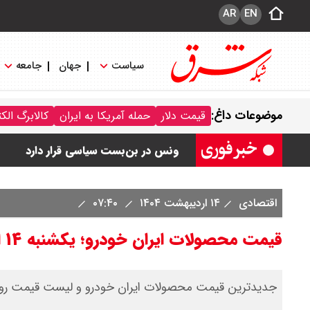
AR
EN
سیاست
جهان
جامعه
رهبر انقلاب با مسعود پزشکیان دیدار ک
موضوعات داغ:
قیمت دلار
حمله آمریکا به ایران
کالابرگ الک
امیر جهانشاهی: پای نظامی آمریکایی به 
ونس در بن‌بست سیاسی قرار دارد
با این دیپلمات کاستاریکایی آشنا شوید
اقتصادی
۱۴ اردیبهشت ۱۴۰۴
۰۷:۴۰
حمله انصارالله یمن به بندر «المخا»
قیمت محصولات ایران خودرو؛ یکشنبه ۱۴ اردیبهشت ۱۴۰۴+ جدول