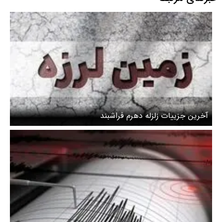
آخرین جزییات زلزله دهرم فراشبند