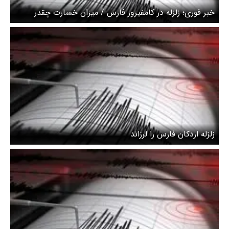
خبر فوری؛ زلزله در کامفیروز فارس / میزان خسارت چقدر
است؟
زلزله اردکان فارس را لرزاند