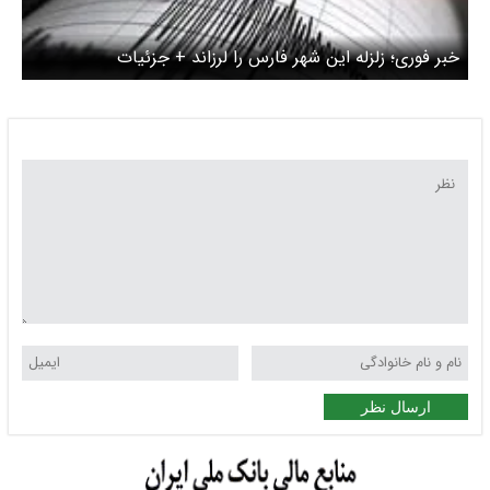
خبر فوری؛ زلزله این شهر فارس را لرزاند + جزئیات
ارسال نظر