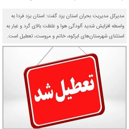
قیمت طلا ۱۸ عیار امروز جمعه ۱۶ مرداد
مدیرکل مدیریت بحران استان یزد گفت: استان یزد فردا به
۱۴۰۵ اعلام شد/ طلا بر مدار صعود
واسطه افزایش شدید آلودگی هوا و غلظت بالای گرد و غبار به
استثنای شهرستان‌های ابرکوه، خاتم و مروست، تعطیل است.