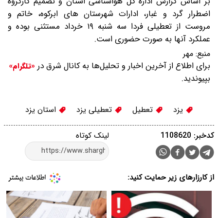
بر اساس گزارش اداره کل هواشناسی استان و تصمیم کارگروه
اضطرار گرد و غبار، ادارات شهرستان های ابرکوه، خاتم و
مروست از تعطیلی فردا سه شنبه ۱۹ خرداد مستثنی بوده و
عملکرد آنها به صورت حضوری است.
منبع:
مهر
برای اطلاع از آخرین اخبار و تحلیل‌ها به کانال شرق در
«تلگرام»
بپیوندید.
یزد
تعطیل
تعطیلی یزد
استان یزد
کدخبر: 1108620
لینک کوتاه
از کارزارهای زیر حمایت کنید: