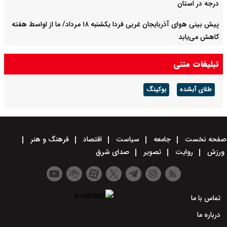
درجه در استان
پیش بینی هوای آذربایجان غربی فردا یکشنبه ۱۸ مرداد/ ما از اواسط هفته
کاهش می‌یابد
پیش بینی هوای البرز فردا یکشنبه ۱۸ مرداد/ پیش‌بینی بارش خفیف در
تبلیغات متنی
ارتفاعات
طلای آبشده
بوکینگ
فولاد مبارکه در سال سخت ۱۴۰۴ رکورد تاریخی تولید را شکست
صفحه نخست
جامعه
سیاست
اقتصاد
فرهنگ و هنر
ورزش
روایت
تصویر
صدای شرق
تماس با ما
درباره ما