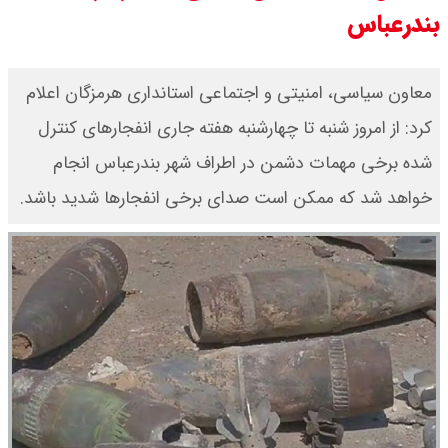
بندرعباس
بنزین برای دولت چقدر تمام می شود؟
یک ادعا: برخی مالکان اجاره بها را ۶۰
معاون سیاسی، امنیتی و اجتماعی استانداری هرمزگان اعلام
درصد افزایش می دهند
کرد: از امروز شنبه تا چهارشنبه هفته جاری انفجارهای کنترل
رهبر انقلاب با مسعود پزشکیان دیدار
شده برخی مهمات دشمن در اطراف شهر بندرعباس انجام
خواهد شد که ممکن است صدای برخی انفجارها شدید باشد.
کرد / درباره مشکلات کشور و تعامل
اقتصادی با طرفهای خارجی گفتگو شد