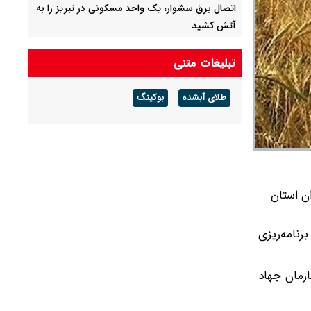
اتصال برق سشوار، یک واحد مسکونی در تبریز را به
آتش کشید
مهار آتش‌سوزی در منطقه حفاظت‌شده دیزمار
تبلیغات متنی
زلزله ۴ ریشتری بندرلنگه را لرزاند
طلای آبشده
بوکینگ
ان استان
رنامه‌ریزی
ازمان جهاد