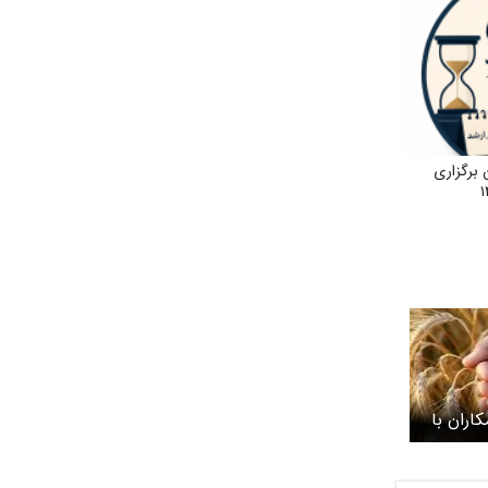
 برگزاری
اران با
ست؟