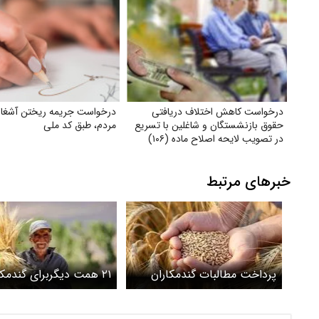
درخواست کاهش اختلاف دریافتی
درخواست جریمه ریختن آشغا
حقوق بازنشستگان و شاغلین با تسریع
مردم، طبق کد ملی
در تصویب لایحه اصلاح ماده (۱۰۶)
قانون
خبرهای مرتبط
پرداخت مطالبات گندمکاران
۲۱ همت دیگربرای گندمکا
آغاز شد + ویدیو
واریز شد