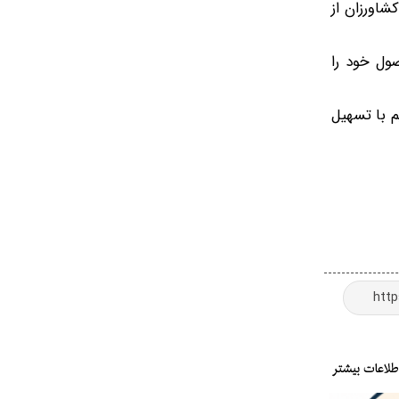
شاورزان از
صول خود را
م با تسهیل