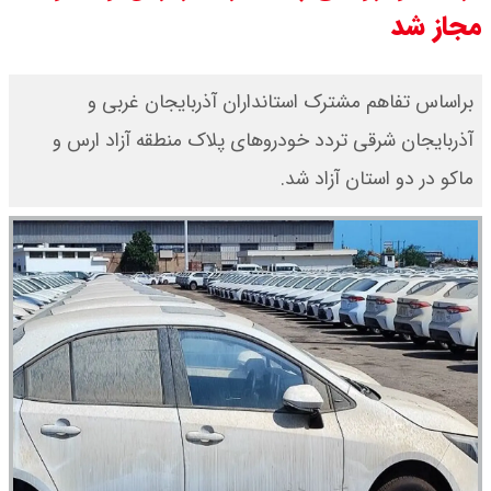
مجاز شد
یک ادعا: برخی مالکان اجاره بها را ۶۰
درصد افزایش می دهند
براساس تفاهم مشترک استانداران آذربایجان ‌غربی و
آذربایجان ‌شرقی تردد خودروهای پلاک منطقه آزاد ارس و
رهبر انقلاب با مسعود پزشکیان دیدار
ماکو در دو استان آزاد شد.
کرد / درباره مشکلات کشور و تعامل
اقتصادی با طرفهای خارجی گفتگو شد