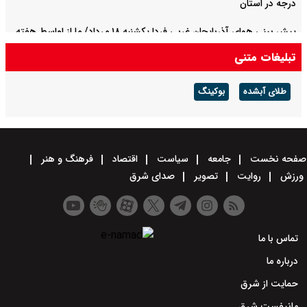
درجه در استان
پیش بینی هوای آذربایجان غربی فردا یکشنبه ۱۸ مرداد/ ما از اواسط هفته
کاهش می‌یابد
تبلیغات متنی
پیش بینی هوای البرز فردا یکشنبه ۱۸ مرداد/ پیش‌بینی بارش خفیف در
طلای آبشده
بوکینگ
ارتفاعات
صفحه نخست
جامعه
سیاست
اقتصاد
فرهنگ و هنر
ورزش
روایت
تصویر
صدای شرق
تماس با ما
درباره ما
حمایت از شرق
مانیفست شرق