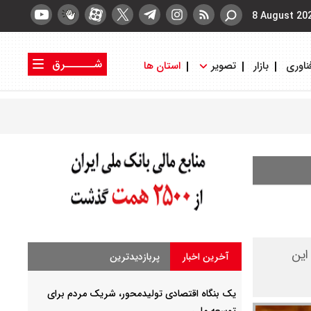
8 August 20
شــــــرق
ناوری
بازار
تصویر
استان ها
کتاب شرق
روزنامه شرق
این
آخرین اخبار
پربازدیدترین
یک بنگاه اقتصادی تولیدمحور، شریک مردم برای
توسعه ملی