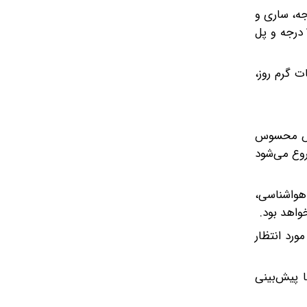
تان امروز از مرز ۴۰ درجه عبور کرده بود، ادامه داد: علاوه بر دشت‌ناز میاندورود، جویبار با ۴۶.۵ درجه، ساری و
گلوگاه با ۴۵.۹ درجه، قراخیل قائمشهر با ۴۵.۸ درجه، شیاده بابل با ۴۳.۹ درجه، بابلسر با ۴۲.۸ درجه، بندرامیرآباد بهشهر با ۴۲.۴ درجه و پل
ت گرم روز،
کاهش محسوس
روع می‌شود
هواشناسی،
واهد بود.
ورد انتظار
 پیش‌بینی