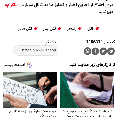
برای اطلاع از آخرین اخبار و تحلیل‌ها به کانال شرق در
«تلگرام»
بپیوندید.
قتل
رامسر
قتل پدر
قتل مادر
کدخبر: 1106313
لینک کوتاه
از کارزارهای زیر حمایت کنید:
درخواست دستگاه چندمنظوره پخت
درخواست جلوگیری از خشکاندن
نان و تنظیم خودکار حرارت جهت
پارک چیتگر