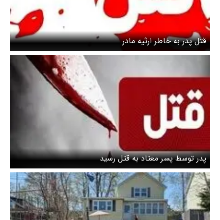
قتل پدر به خاطر ارثیه مادر
پدر توسط پسر معتاد به قتل رسید