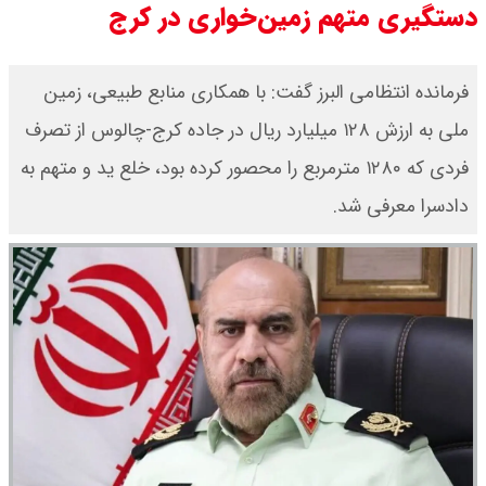
دستگیری متهم زمین‌خواری در کرج
سی ان ان گزارش داد : ترامپ ۲ سنگر
سنتی جمهوری‌خواهان را از دست می
فرمانده انتظامی البرز گفت: با همکاری منابع طبیعی، زمین
ملی به ارزش ۱۲۸ میلیارد ریال در جاده کرج-چالوس از تصرف
دهد؟
فردی که ۱۲۸۰ مترمربع را محصور کرده بود، خلع ید و متهم به
بنزین برای دولت چقدر تمام می شود؟
دادسرا معرفی شد.
یک ادعا: برخی مالکان اجاره بها را ۶۰
درصد افزایش می دهند