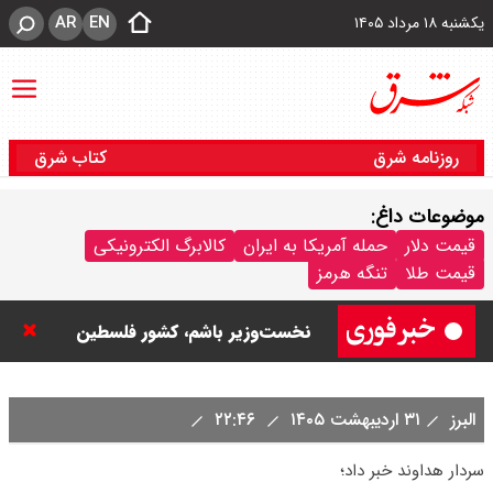
AR
EN
یکشنبه ۱۸ مرداد ۱۴۰۵
روزنامه شرق
کتاب شرق
موضوعات داغ:
نتانیاهو: تا زمان خلع سلاح حماس از
قیمت دلار
حمله آمریکا به ایران
کالابرگ الکترونیکی
قیمت طلا
تنگه هرمز
غزه خارج نمی‌شویم / تا زمانی که
نخست‌وزیر باشم، کشور فلسطین
تشکیل نمی شود
البرز
۳۱ اردیبهشت ۱۴۰۵
۲۲:۴۶
ورزشگاه آزادی به نیم فصل اول لیگ
سردار هداوند خبر داد؛
برتر می رسد ؟