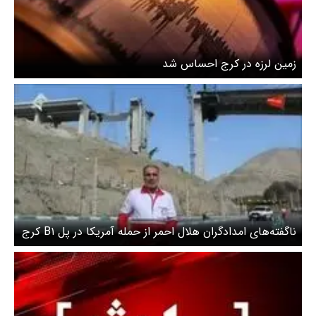
زمین لرزه در کرج احساس شد
ناگفته‌های امدادگران هلال احمر از حمله آمریکا در پل B۱ کرج