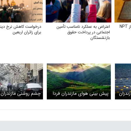
NP
اعتراض به عملکرد نامناسب تأمین
درخواست کاهش نرخ دینار
اجتماعی در پرداخت حقوق
برای زائران اربعین
بازنشستگان
زندران
پیش بینی هوای مازندران فردا
چشم روشنی مازندران 
13 بهمن 1404/ دمای هوا
برف پاییزی/
افزایش می یابد
لاریجان آمل سفیدپو