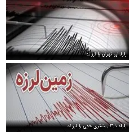
زلزله‌ای تهران را لرزاند
زلزله ۳.۹ ریشتری خوی را لرزاند