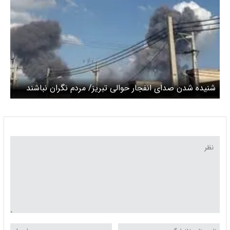
شنیده شدن صدای انفجار حوالی تبریز/ مردم نگران نباشند