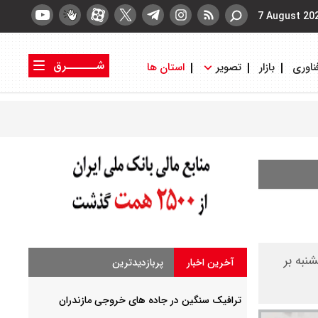
7 August 20
شــــــرق
ناوری
بازار
تصویر
استان ها
کتاب شرق
روزنامه شرق
نبه بر
آخرین اخبار
پربازدیدترین
ترافیک سنگین در جاده های خروجی مازندران