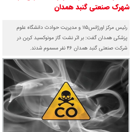
شهرک صنعتی گنبد همدان
سی ان ان گزارش داد : ترامپ ۲ سنگر
سنتی جمهوری‌خواهان را از دست می
رئیس مرکز اورژانس۱۱۵ و مدیریت حوادث دانشگاه علوم
پزشکی همدان گفت: بر اثر نشت گاز مونوکسید کربن در
دهد؟
شرکت صنعتی گنبد همدان ۴۶ نفر مسموم شدند.
بنزین برای دولت چقدر تمام می شود؟
یک ادعا: برخی مالکان اجاره بها را ۶۰
درصد افزایش می دهند