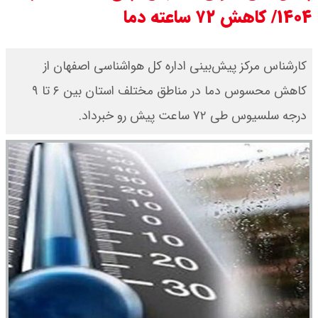
۱۴۰۴/ کاهش ۷۲ ساعته دما
یک ادعا: برخی مالکان اجاره بها را ۶۰
درصد افزایش می دهند
کارشناس مرکز پیش‌بینی اداره کل هواشناسی اصفهان از
کاهش محسوس دما در مناطق مختلف استان بین ۶ تا ۹
رهبر انقلاب با مسعود پزشکیان دیدار
درجه سلسیوس طی ۷۲ ساعت پیش رو خبرداد.
کرد / درباره مشکلات کشور و تعامل
اقتصادی با طرفهای خارجی گفتگو شد