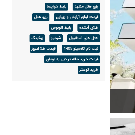
رزرو هتل مشهد
بلیط هواپیما
قیمت لوازم آرایش و زیبایی
رزرو هتل
طلای آبشده
بلیط اتوبوس
هتل های استانبول
شومیز
بوکینگ
ثبت نام کلاسینو 1405
قیمت طلا امروز
قیمت خرید خانه در دبی به تومان
خرید توستر