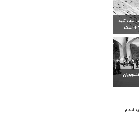
کنکور ارشد ۱۴۰۵ منتشر شد/ کلید
 + لینک
انشجویان
 انجام