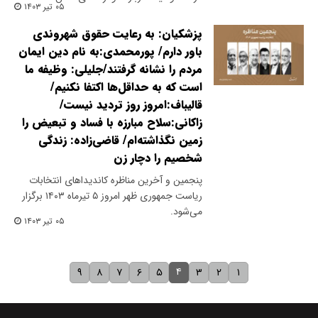
۰۵ تیر ۱۴۰۳
پزشکیان: به رعایت حقوق شهروندی
باور دارم/ پورمحمدی:به نام دین ایمان
مردم را نشانه گرفتند/جلیلی: وظیفه ما
است که به حداقل‌ها اکتفا نکنیم/
قالیباف:امروز روز تردید نیست/
زاکانی:سلاح مبارزه با فساد و تبعیض را
زمین نگذاشته‌ام/ قاضی‌زاده: زندگی
شخصیم را دچار زن
پنجمین و آخرین مناظره کاندیداهای انتخابات
ریاست جمهوری ظهر امروز ۵ تیرماه ۱۴۰۳ برگزار
می‌شود.
۰۵ تیر ۱۴۰۳
۴
۹
۸
۷
۶
۵
۳
۲
۱