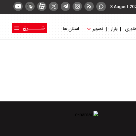
8 August 20
شــــــرق
ناوری
بازار
تصویر
استان ها
کتاب شرق
روزنامه شرق