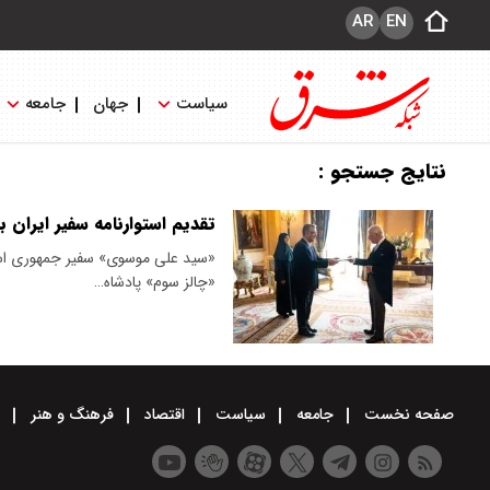
AR
EN
سیاست
جهان
جامعه
نتایج جستجو :
تقدیم استوارنامه سفیر ایران 
«سید علی موسوی» سفیر جمهوری اسلام
«چالز سوم» پادشاه…
صفحه نخست
جامعه
سیاست
اقتصاد
فرهنگ و هنر
و