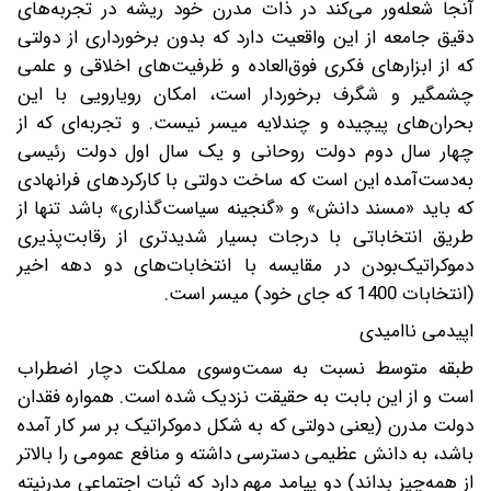
آنجا شعله‌ور می‌کند در ذات مدرن خود ریشه در تجربه‌های
دقیق جامعه از این واقعیت دارد که بدون برخورداری از دولتی
که از ابزارهای فکری فوق‌العاده و ظرفیت‌های اخلاقی و علمی
چشمگیر و شگرف برخوردار است، امکان رویارویی با این
بحران‌های پیچیده و چندلایه میسر نیست. و تجربه‌ای که از
چهار سال دوم دولت روحانی و یک سال اول دولت رئیسی
به‌دست‌آمده این است که ساخت دولتی با کارکردهای فرانهادی
که باید «مسند دانش» و «گنجینه سیاست‌گذاری» باشد تنها از
طریق انتخاباتی با درجات بسیار شدیدتری از رقابت‌پذیری
دموکراتیک‌بودن در مقایسه با انتخابات‌های دو دهه اخیر
(انتخابات 1400 که جای خود) میسر است.
اپیدمی ناامیدی
طبقه متوسط نسبت به سمت‌وسوی مملکت دچار اضطراب
است و از این بابت به حقیقت نزدیک شده است. همواره فقدان
دولت مدرن (یعنی دولتی که به شکل دموکراتیک بر سر کار آمده
باشد، به دانش عظیمی دسترسی داشته و منافع عمومی را بالاتر
از همه‌چیز بداند) دو پیامد مهم دارد که ثبات اجتماعی مدرنیته