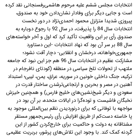
انتخابات مجلس ششم علیه مرحوم هاشمی‌رفسنجانی نقد کرده
است و جایی دیگر برای وفادار نشان‌دادن خود به صندوق،
پیروزی شدیدا متزلزل محمود احمدی‌نژاد در دور نخست
انتخابات سال 84 را پذیرفت، در سال 92 با رجوع دوباره به
صندوق رأی بر این واقعیت تأکید کرد که اول و آخر خواسته‌های
سال 88 بر سر آن بود که نهاد انتخابات -این دستاورد
جمهوری‌خواهانه، درخشان و انقلابی- دچار آفت نشود؛
مشارکت عظیم در انتخابات سال 96 هم جز این نبود که جامعه
ملتهب از تحولات تلخ سیاسی در منطقه (کودتای نافرجام در
ترکیه، جنگ داخلی خونین در سوریه، عراق، یمن، لیبی؛ استبداد
آهنین در مصر و بحرین و ارتجاعی‌ترشدن ساختار قدرت در
سعودی و دیگر شیخ‌نشین‌های خلیج‌ فارس) و همچنین خیزش
نخبگان فاشیست و توده‌گرا در ایالات‌ متحده، بر آن بود در
مواجهه با توفانی که برای درنوردیدن نظم بین‌المللی موجود به
پا خاسته دست‌کم از طریق افزایش رأی رئیس‌جمهور مستقر
مشتاقانه به دولت و حاکمیت برای خارج‌کردن کشور از این
گردنه کمک کند. با وجود این تلاش‌های پرشور، بربریت عظیمی