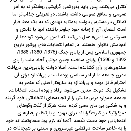
کنترل می‌کنند، پس باید به‌روشنی گرایشی روشنگرانه به امر
عمومی و منافع عمومی داشته باشند. در تعریفی جذاب‌تر اما
کماکان در دسترس دولت به‌مثابه نهادی که به یک معنا قرار
است اعضای آن از زمانه خود جلوتر باشند؛ آنها با دانش و
«سرشتی سیاسی» عمل می‌کنند که تصور می‌شود توده‌ها از
انجامش ناتوان هستند. در تمام انتخابات‌های پرشور تاریخ
جمهوری اسلامی پس از پایان جنگ (1376، 1380، 1388،
1392 و 1396) رؤیای ساخت چنین دولتی آحاد ملت را پای
صندوق‌های رأی کشانده است. اصلا دولت رؤیایی‌ترین دریافت
مدرن جامعه ما از امر سیاسی بوده است. بی‌اندازه برای آن
احترام قائل بوده و بی‌اندازه به سازوکار اصلی که منجر به
تشکیل یک دولت مدرن می‌شود، وفادار بوده است: انتخابات.
جامعه همواره درس‌هایش را از تجربه‌های انتخاباتی خود گرفته
و به شکلی بی‌امان سعی کرده است هرگز از گفت‌وگوهای
دموکراتیک و کثرت‌گرایانه برای بهبود و بازتنظیم رفتارهای
انتخاباتی خود دست نکشد. آنجا که لازم بود سخاوتمندانه خود
را به خاطر ساخت دوقطبی غیرضروری و مبتنی بر هیجانات در