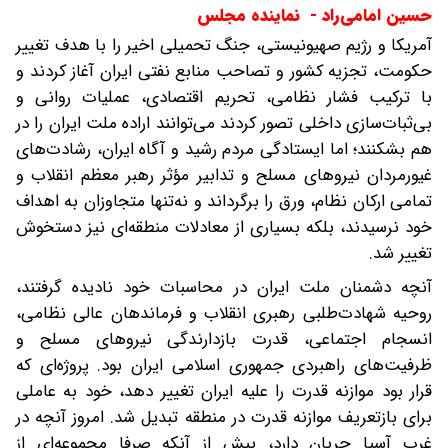
حسین امامی‌راد - نماینده مجلس
آمریکا و رژیم صهیونیستی، جنگ تحمیلی اخیر را با هدف تغییر
حکومت، تجزیه کشور و تصاحب منابع نفتی ایران آغاز کردند و
با ترکیب فشار نظامی، تحریم اقتصادی، عملیات روانی و
بی‌ثبات‌سازی داخلی تصور کردند می‌توانند اراده ملت ایران را در
هم بشکنند؛ اما ایستادگی مردم رشید و آگاه ایران، رشادت‌های
غیورمردان نیروهای مسلح و تدابیر مؤثر رهبر معظم انقلاب و
تمامی ارکان نظام، ورق را برگرداند و نه‌تنها متجاوزان به اهداف
خود نرسیدند، بلکه بسیاری از معادلات منطقه‌ای نیز دستخوش
تغییر شد.
آنچه دشمنان ملت ایران در محاسبات خود نادیده گرفتند،
روحیه شهادت‌طلبی رهبری انقلاب و فرماندهان عالی نظامی،
انسجام اجتماعی، قدرت بازدارندگی نیروهای مسلح و
ظرفیت‌های راهبردی جمهوری اسلامی ایران بود. پروژه‌ای که
قرار بود موازنه قدرت را علیه ایران تغییر دهد، خود به عاملی
برای بازتعریف موازنه قدرت در منطقه تبدیل شد. امروز آنچه در
غرب آسیا جریان دارد، بیش از آنکه صرفا مجموعه‌ای از