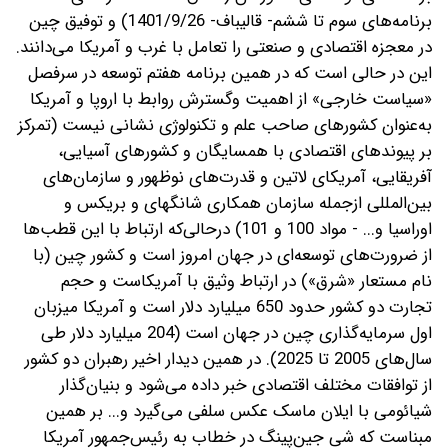
برنامه‌های سوم تا ششم- قالیباف- 1401/9/26) و توفیق چین
در معجزه اقتصادی و صنعتی را تعامل با غرب و آمریکا می‌دانند.
این در حالی است که در همین برنامه هفتم توسعه در سرفصل
«سیاست خارجی» از اهمیت وگسترش روابط با اروپا و آمریکا
به‌عنوان کشورهای صاحب علم و تکنولوژی نشانی نیست (تمرکز
بر پیوندهای اقتصادی با همسایگان و کشورهای آسیایی،
آفریقایی، آمریکای لاتین و قدرت‌های نوظهور و سازمان‌های
بین‌المللی از‌جمله سازمان همکاری شانگهای و بریکس و
اوراسیا و... - مواد 100 و 101) در‌حالی‌که ارتباط با این قطب‌ها
از ضرورت‌های توسعه‌ای در جهان امروز است و کشور چین (با
نام مستعار «شرق») در ارتباط وثیق با آمریکاست و حجم
تجارت دو کشور حدود 650 میلیارد دلار است و آمریکا میزبان
اول سرمایه‌گذاری چین در جهان است (204 میلیارد دلار طی
سال‌های 2005 تا 2025). در همین دیدار اخیر رهبران دو کشور
از توافقات مختلف اقتصادی خبر داده می‌شود و بنیان‌گذار
شیائومی با ایلان ماسک عکس سلفی می‌گیرد و... بر همین
مبناست که شی جین‌پینگ در خطاب به رئیس‌جمهور آمریکا