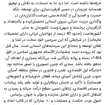
حرفه‌ها داشته است. اما درد ما نه حسادت به تلاش و توفیق
همسایه عزیزمان در مسیر ظرفیت‌سازی برای توسعه، بلکه
حسرت و افسردگی از گشاده‌دستی سیاست‌گذاران‌مان در
واگذاری مزیت حیاتی نیروی انسانی تحصیل‌کرده و بااستعداد و
کارآفرینان برجسته و میهن‌دوست کشورمان به سایر
کشورهاست (حدود 40 درصد از مهاجران ایرانی دارای تحصیلات
عالیه‌اند). در شرایطی که این سرزمین خود سخت در تمنا و
تقلای توسعه و محتاج این سرمایه‌های انسانی است. سال قبل
بود که پرونده «سند چشم‌انداز 20‌ساله جمهوری اسلامی در افق
1404» بسته و روانه بایگانی شد، بی‌آنکه بسیاری از اهداف آن
تحقق یافته باشد. سندی که چنین تصویری را تصور ساخته بود:
«جایگاه اول اقتصادی، علمی و فناوری در سطح منطقه آسیای
جنوب غربی (شامل آسیای میانه، قفقاز، خاورمیانه و کشورهای
همسایه) با تأکید بر جنبش نرم‌افزاری و تولید علم، رشد پرشتاب
و مستمر اقتصادی، ارتقای نسبی سطح درآمد سرانه و رسیدن به
اشتغال کامل و دارای تعامل سازنده و مؤثر با جهان بر‌اساس
اصول عزت، حکمت و مصلحت و...». عباراتی که در قالب اعداد و