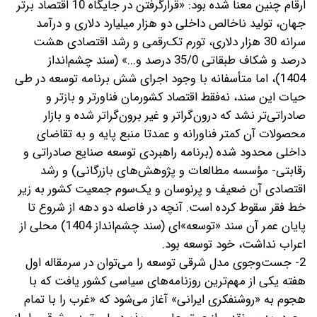
ارقام چنین معنا شده بود: «قرارگرفتن در جایگاه 10 اقتصاد برتر
جهان، تولید ناخالص داخلی دو هزار میلیارد دلاری و درآمد
سرانه 30 هزار دلاری، تورم تک‌رقمی و رشد اقتصادی هشت
درصد و شکاف طبقاتی 35/0 درصد و...» (سند چشم‌انداز
1404)، اما متأسفانه با وجود اجرای شش برنامه توسعه در طی
حیات این سند، نه‌فقط اقتصاد کشورمان فناورتر و بازتر و
صادراتی‌تر نشد که درون‌گراتر و غیر برون‌گراتر شده و بازار
محصولات آن کمتر فناورانه و عمدتا منبع پایه و به تقاضای
داخلی محدود شده (برنامه راهبردی توسعه صنایع صادراتی و
رقابتی- مؤسسه مطالعات و پژوهش‌های بازرگانی) و رشد
اقتصادی آن ضعیف و پرنوسان و یک‌سوم جمعیت کشور به زیر
خط فقر سقوط کرده است. آنچه در فاصله دو دهه از شروع تا
پایان عمر آن سند «توسعه‌»ای (سند چشم‌انداز 1404) محلی از
اعراب نداشت، خود توسعه بود.
2- جست‌وجوی مدل شرقی توسعه را می‌توان در سرمقاله اول
هفته یکی از مهم‌ترین روزنامه‌های سیاسی کشور یافت که با
هجوم به «روشنفکری ایرانی» آغاز می‌شود که «غرب را با تمام