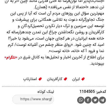
اجتناب‌ناپذیر اما توان‌فرسا که حتی قدرتی مانند چین اگر به آن
تن ندهد «احتمالا از نفس می‌افتد» (همان).
مهم‌ترین سؤال این روزهای مردم آن است که آیا از پسِ این
جنگ تجاوزگرانه دعوت به تلاشی همگانی برای پیشرفت و
توسعه این سرزمین و ترک دیار نکردن تحصیل‌کردگان و
کارآفرینان و روشن نگه‌داشتن چراغ این تمدن چندهزار‌ساله که
خانه همه ایرانیان در هر کجای جهان است، می‌شود یا خیر؟!
امید که چنین شود. «رواق منظر چشم من آشیانه توست/ کرم
نما و فرود آ که خانه، خانه توست».
برای اطلاع از آخرین اخبار و تحلیل‌ها به کانال شرق در
«تلگرام»
بپیوندید.
ایران
کارآفرینان
استارتاپ
کدخبر: 1104505
لینک کوتاه