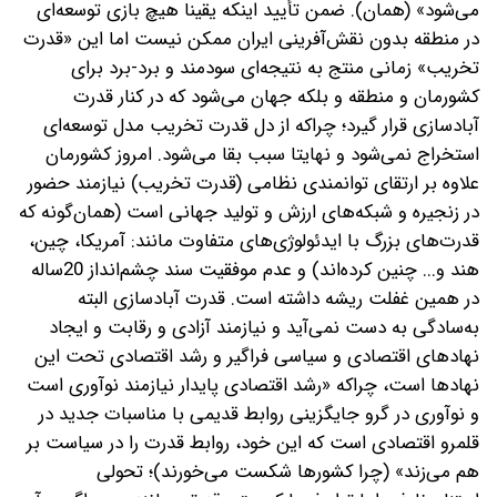
می‌شود» (همان). ضمن تأیید اینکه یقینا هیچ بازی توسعه‌ای
در منطقه بدون نقش‌آفرینی ایران ممکن نیست اما این «قدرت
تخریب» زمانی منتج به نتیجه‌ای سودمند و برد-برد برای
کشورمان و منطقه و بلکه جهان می‌شود که در کنار قدرت
آبادسازی قرار گیرد؛ چرا‌که از دل قدرت تخریب مدل توسعه‌ای
استخراج نمی‌شود و نهایتا سبب بقا می‌شود. امروز کشورمان
علاوه بر ارتقای توانمندی نظامی (قدرت تخریب) نیازمند حضور
در زنجیره و شبکه‌های ارزش و تولید جهانی است (همان‌گونه که
قدرت‌های بزرگ با ایدئولوژی‌های متفاوت مانند: آمریکا، چین،
هند و... چنین کرده‌اند) و عدم موفقیت سند چشم‌انداز 20‌ساله
در همین غفلت ریشه داشته است. قدرت آبادسازی البته
به‌سادگی به دست نمی‌آید و نیازمند آزادی و رقابت و ایجاد
نهادهای اقتصادی و سیاسی فراگیر و رشد اقتصادی تحت این
نهادها است، چراکه «رشد اقتصادی پایدار نیازمند نوآوری است
و نوآوری در گرو جایگزینی روابط قدیمی با مناسبات جدید در
قلمرو اقتصادی است که این خود، روابط قدرت را در سیاست بر
هم می‌زند» (چرا کشورها شکست می‌خورند)؛ تحولی