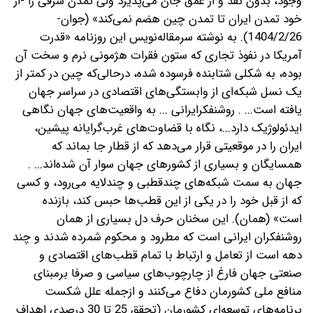
وجود، بدون نقد و از عمق جان می‌پذیرد ولی تمدن شرقی را -از
خود تمدن ایران تا تمدن چین هضم نمی‌کند» (جوان-
1404/2/26). به نوشته سرمقاله‌نویس این روزنامه «قدرت
آمریکا در نفوذ تجاری که ستون فقرات هژمونی نرم و سخت آن
بوده، به شکلی شتابنده فرسوده شده، در‌حالی‌که چین در کمتر از
یک نسل شبکه‌ای از وابستگی‌های اقتصادی در سراسر جهان
یافته است... . روشنفکرایرانی ... به واقعیت‌های جهان نگاهی
ایدئولوژیک دارد...، نگاه با قضاوت‌های غرب‌گرایانه پیشین،
ایران را در موقعیتی قرار می‌دهد که از قطار جا بماند که
همسایگان و بسیاری از کشورهای جهان سوار آن شده‌اند... .
جهان به سمت شبکه‌های چند‌قطبی و چند‌لایه می‌رود، و کسی
که از قبل خود را در یکی از این قطب‌ها حبس کند، بازنده
است» (همان). این سخنان حرف دل بسیاری از همان
روشنفکران ایرانی است که مطرود و محکوم شمرده شدند و چند
دهه است از تعامل و ارتباط با تمام قطب‌های اقتصادی و
صنعتی جهان فارغ از چارچوب‌های سیاسی و صرفا برمبنای
منافع ملی کشورمان دفاع می‌کنند و از‌‌جمله علل شکست
برنامه‌های توسعه‌ای کشورمان (تحقق 25 تا 30 درصدی اهداف