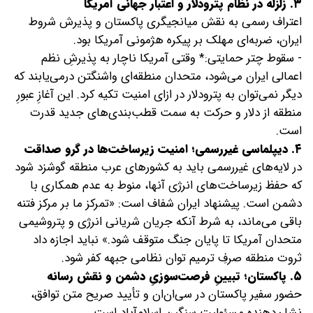
۳. زلزله در نظام پترودلار و اعتبار جهانی آمریکا
اعتراف رسمی به نقش میانجیگری پاکستان و پذیرش شروط
ایران، ضربه‌ای مهلک بر پیکره هژمونی آمریکا بود.
- سقوط چتر حمایتی:* وقتی آمریکا ناچار به پذیرشِ نظم
اعمالی ایران می‌شود، متحدان منطقه‌ای واشنگتن درمی‌یابند که
دیگر نمی‌توان به پترودلار در ازای امنیت تکیه کرد. این آغازِ عبورِ
منطقه از دلار و حرکت به سمت قطب‌بندی‌های جدید قدرت
است.
۴. دیپلماسی غیررسمی؛ امنیت زیرساخت‌ها در گرو صداقت
در لایه‌های غیررسمی باید به کشورهای عرب منطقه گوشزد شود
که حفظ زیرساخت‌های انرژی آنها، منوط به عدم همکاری با
دشمن است. پیشنهاد ایران شفاف است: «تمرکز ما بر مرکز فتنه
باقی می‌ماند، به شرط آنکه جریان شریانی انرژی و پتروشیمی
متحدان آمریکا تا پایان جنگ متوقف شود.» نباید اجازه داد
ثروت منطقه صرفِ ترمیم توان نظامی جبهه کفر شود.
۵. پاکستان؛ تبیینِ فرصت‌سوزیِ دشمن و نقش رسانه
حضور سفیر پاکستان در سی‌ان‌ان و تأیید صریح متن توافق،
نشان‌دهنده مسئولیت سنگین اسلام‌آباد است.