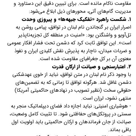
مقاومت ناکام مانده است. برای تبیین دقیق این دستاورد و
مدیریت گام‌های آتی، محورهای ذیل ابلاغ می‌شود:
۱. شکست راهبرد «تفکیک جبهه‌ها» و پیروزی وحدت
اصرار ایران بر گنجاندن نام لبنان در توافق، پیامی روشن به
تل‌آویو و واشنگتن بود: «امنیت در منطقه کل تجزیه‌ناپذیر
است». این توافق ثابت کرد که دشمن تحت فشار افکار عمومی
و ضربات میدان، ناچار به پذیرشِ نقش کلیدی ایران و نفوذ
معنوی آن بر کل جغرافیای مقاومت شده است.
۲. اعتبارسنجی و صیانت از ارکان قدرت
با وجود ذکر نام لبنان در متن توافق، نباید از خوی عهدشکنی
دشمن غافل شد. هرگونه توافق تا زمانی که به تضمین‌های
حقوقیِ سخت (نظیر تصویب در نهادهای حاکمیتی آمریکا)
منتهی نشود، لرزان است.
- هوشیاری امنیتی: نباید اجازه داد فضای دیپلماتیک منجر به
سستی در پروتکل‌های حفاظتی شود. تا تثبیت کامل وضعیت،
صیانت از جان فرماندهان و ارکان حاکمیتی باید اولویت اول
باقی بماند.