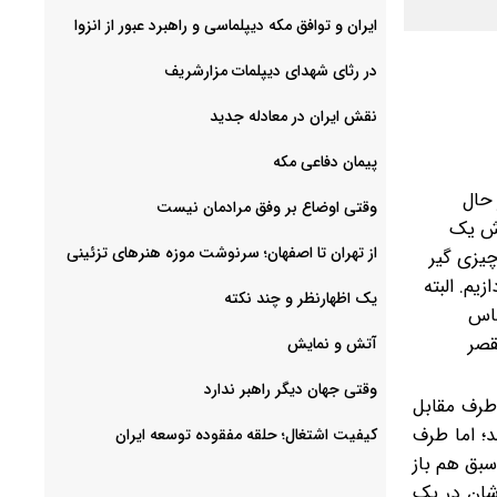
ایران و توافق مکه دیپلماسی و راهبرد عبور از انزوا
در رثای شهدای دیپلمات مزارشریف
نقش ایران در معادله جدید
پیمان دفاعی مکه
 حال
وقتی اوضاع بر وفق مرادمان نیست
وش یک
از تهران تا اصفهان؛ سرنوشت موزه هنرهای تزئینی
 چیزی گیر
یم. البته
یک اظهارنظر و چند نکته
ساس
قصر
آتش و نمایش
وقتی جهان دیگر راهبر ندارد
طرف مقابل
د؛ اما طرف
کیفیت اشتغال؛ حلقه مفقوده توسعه ایران
سبق هم باز
‌شان در یک