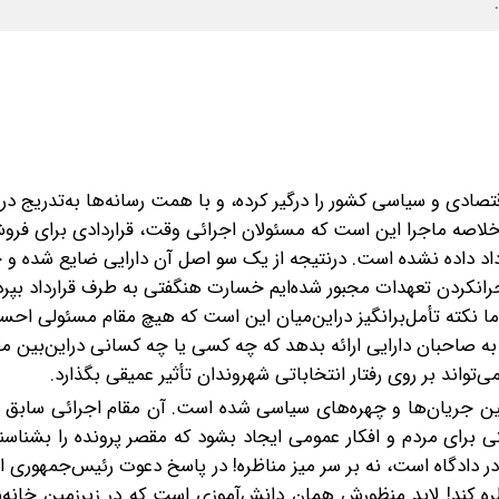
ادی و سیاسی کشور را درگیر کرده، و با همت رسانه‌ها به‌تدریج در
 خلاصه ماجرا این است که مسئولان اجرائی وقت، قراردادی برای فر
رارداد داده‌ نشده‌ است. درنتیجه از یک‌ سو اصل آن دارایی ضایع شده و
رانکردن تعهدات مجبور شده‌ایم خسارت هنگفتی به طرف قرارداد بپرداز
ما نکته تأمل‌برانگیز در‌‌این‌میان این است که هیچ مقام مسئولی اح
به صاحبان دارایی ارائه بدهد که چه کسی یا چه کسانی در‌این‌بین م
واند بر روی رفتار انتخاباتی شهروندان تأثیر عمیقی بگذارد.
ین جریان‌ها و چهره‌های سیاسی شده‌ است. آن مقام اجرائی سابق 
تی برای مردم و افکار عمومی ایجاد بشود که مقصر پرونده را بشناسن
 در دادگاه است، نه بر سر میز مناظره! در پاسخ دعوت رئیس‌جمهوری ا
ظره کند! لابد منظورش همان دانش‌آموزی است که در زیرزمین خانه