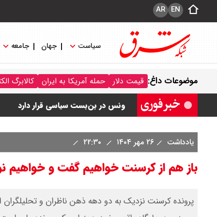
AR
EN
سیاست
جهان
جامعه
رهبر انقلاب با مسعود پزشکیان دیدار ک
موضوعات داغ:
قیمت دلار
حمله آمریکا به ایران
کالابرگ الک
امیر جهانشاهی: پای نظامی آمریکایی به 
ونس در بن‌بست سیاسی قرار دارد
با این دیپلمات کاستاریکایی آشنا شوید
یادداشت
۲۶ مهر ۱۴۰۴
۲۲:۳۰
حمله انصارالله یمن به بندر «المخا»
باز هم از کرسنت خواهیم‌ گفت و خواهیم‌ 
پرونده کرسنت نزدیک به دو دهه ذهن ناظران و تحلیلگران اق