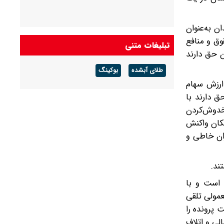
 به‌عنوان
وق و منافع
تبلیغات متنی
ن حق دارند
طلای آبشده
بوکینگ
 ارزش سهام
ق دارند با
خدوش‌کردن
مکان واکنش
ران خاطی و
ند.
 است و با
عمولی تلقی
 پرونده را
لی و اتلاف