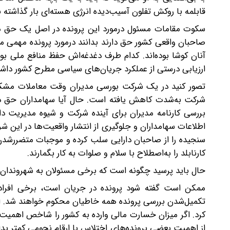
قابلمه با روکش تفلون آسیب‌دیده‌ انرژی هسته‌ای بار گذاشته‌ ب
سکوت مقامات مسئول درمورد این پرونده در اصل یک حق مسل
صاحبان واقعی کشور حق دارند بدانند درمورد پرونده مهمی ما
آنان کوشا بوده‌اند. کدام طرف دغدغه‌اش حفظ منافع ملی بو
ارزیابی درستی از عملکرد جریان‌های سیاسی مطرح کشور داشته
تصور کنید در یک شرکت بورسی مدیران وقت معاملات مشکوکی ک
شرکت به‌شدت کاهش یافته‌ است. حال آیا سهامداران حق دارند
بررسی کارنامه مدیران برای آینده شرکت و شیوه مدیریت دا
اطلاعات سهامداران و جلوگیری از انتشار واقعیت‌ها در این ش
سنجیده را از صاحبان دارایی سلب کرده و موجبات متضررشدن 
کارنابلد را به‌اصطلاح با سلام و صلوات به کار بگمارند.
حال باید پرسید چگونه است که برخی مسئولان به شهروندان 
ممکن است گفته‌ شود پرونده در جریان است، برخی افراد
تکمیل‌شدن بررسی پرونده همه خاطیان محکوم خواهند شد. اما
کرد. اگر میزان خسارت مالی وارده به کشور را شاخص اهمیت چ
از اهمیت بعضی پرونده‌های اختلاس با ارقام نجومی کمتر بدان