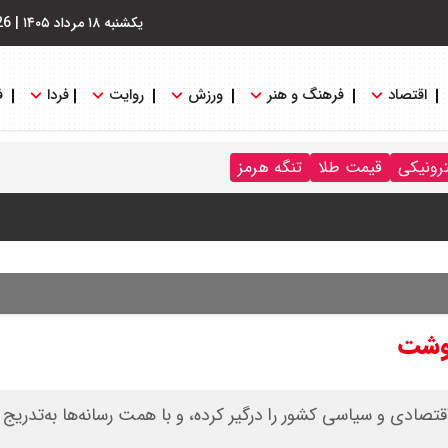
یکشنبه ۱۸ مرداد ۱۴۰۵
|
26
اقتصاد
فرهنگ و هنر
ورزش
روایت
فردا
ف
رد / درباره مشکلات کشور و تعامل اقتصادی با طرفهای خارجی گفتگو
ترونیکی
قیمت طلا
تنگه هرمز
ایران باز شود آن را قطع می‌کنیم + ویدیو
 : شانس او از گروسی برای دبیرکلی سازمان ملل بیشتر شد
نوشت
تصادی و سیاسی کشور را درگیر کرده، و با همت رسانه‌ها به‌تدریج 