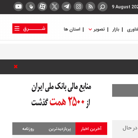
9 August 20
شــــــرق
ناوری
بازار
تصویر
استان ها
کتاب شرق
روزنامه شرق
 شد
در حال
آخرین اخبار
پربازدیدترین
روزنامه