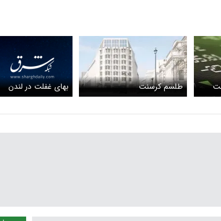
بهای غفلت در لندن
حت
طلسم کرسنت