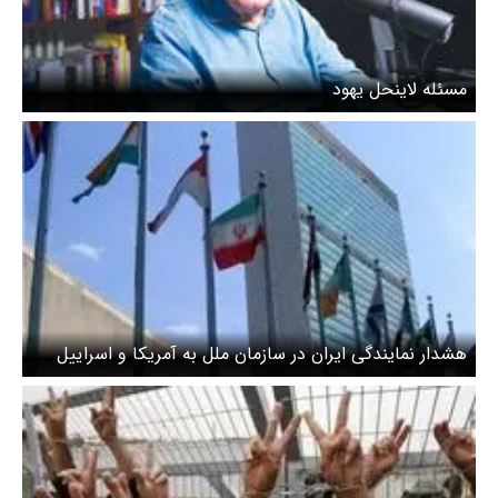
مسئله لاینحل یهود
هشدار نمایندگی ایران در سازمان ملل به آمریکا و اسراییل