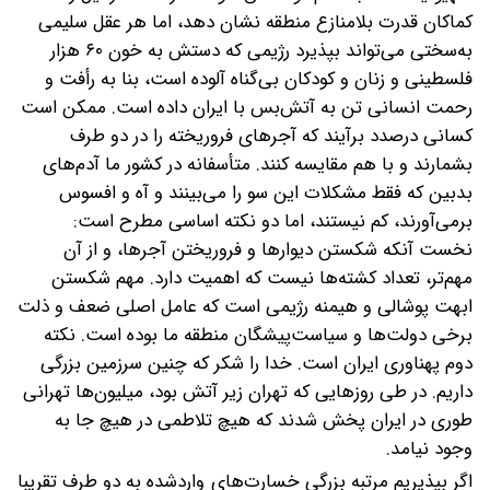
کماکان قدرت بلامنازع منطقه نشان دهد، اما هر عقل سلیمی
به‌سختی می‌تواند بپذیرد ‌رژیمی که دستش به خون ۶۰ هزار
فلسطینی و زنان و کودکان بی‌گناه آلوده است، بنا به رأفت و
رحمت انسانی تن به آتش‌بس با ایران داده است.
ممکن است
کسانی در‌صدد برآیند که آجرهای فروریخته را در دو طرف
بشمارند و با هم مقایسه کنند. متأسفانه در کشور ما آدم‌های
بدبین که فقط مشکلات این سو را می‌بینند و آه و افسوس
بر‌می‌آورند، کم نیستند، اما دو نکته اساسی مطرح است:
نخست آنکه شکستن دیوارها و فرو‌ریختن آجرها، و از آن
مهم‌تر، تعداد کشته‌ها نیست که اهمیت دارد. مهم شکستن
ابهت پوشالی و هیمنه رژیمی است که عامل اصلی ضعف و ذلت
برخی دولت‌ها و سیاست‌پیشگان منطقه ما بوده است. نکته
دوم پهناوری ایران است. خدا را شکر که چنین سرزمین بزرگی
داریم. در طی روزهایی که تهران زیر آتش بود، میلیون‌ها تهرانی
طوری در ایران پخش شدند که هیچ تلاطمی در هیچ جا به
وجود نیامد.
اگر بپذیریم مرتبه بزرگی خسارت‌های وارد‌‌شده به دو طرف تقریبا