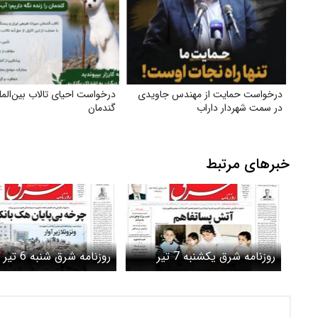
درخواست حمایت از مهندس جاویدی
درخواست احیای تالاب بین‌المل
در سمت شهردار داراب
گندمان
خبرهای مرتبط
روزنامه شرق یکشنبه 7 تیر
1405 شماره 5418
شماره 5417