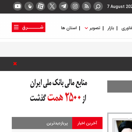
7 August 20
شــــــرق
ناوری
بازار
تصویر
استان ها
کتاب شرق
روزنامه شرق
آخرین اخبار
پربازدیدترین