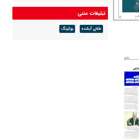
تبلیغات متنی
طلای آبشده
بوکینگ