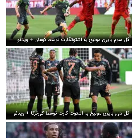
گل سوم بایرن مونیخ به اشتوتگارت توسط کومان + ویدئو
گل دوم بایرن مونیخ به اشتوت گارت توسط گورتزکا + ویدئو