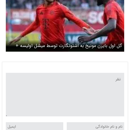
گل اول بایرن مونیخ به اشتوتگارت توسط میشل اولیسه +
ویدئو