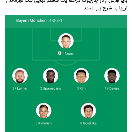
بایر لورکوزن در چارچوب مرحله یک هشتم نهایی لیگ قهرمانان
اروپا به شرح زیر است: