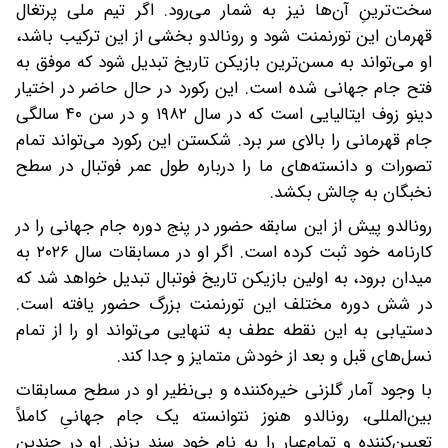
سخت‌ترینِ آن‌ها نیز به شمار می‌رود. اگر تیم ملی پرتغال
قهرمان این تورنمنت شود و رونالدو بخشی از این ترکیب باشد،
او می‌تواند به مسن‌ترین بازیکن تاریخ تبدیل شود که موفق به
فتح جام جهانی شده است. این رکورد در حال حاضر در اختیار
دینو زوف ایتالیایی است که در سال ۱۹۸۲ و در سن ۴۰ سالگی
جام قهرمانی را بالای سر برد. شکستن این رکورد می‌تواند تمام
تصورات و دانسته‌های ما را درباره طول عمر فوتبال در سطح
نخبگان به چالش بکشد.
رونالدو پیش از این سابقه حضور در پنج دوره جام جهانی را در
کارنامه خود ثبت کرده است. اگر او در مسابقات سال ۲۰۲۶ به
میدان برود، به اولین بازیکن تاریخ فوتبال تبدیل خواهد شد که
در شش دوره مختلف این تورنمنت بزرگ حضور یافته است.
دستیابی به این نقطه عطف به تنهایی می‌تواند او را از تمام
نسل‌های قبل و بعد از خودش متمایز و جدا کند.
با وجود آمار گلزنی خیره‌کننده و بی‌نظیر او در سطح مسابقات
بین‌المللی، رونالدو هنوز نتوانسته یک جام جهانیِ کاملاً
تعیین‌کننده و تمام‌عیار را به نام خود سند بزند. او در چندین