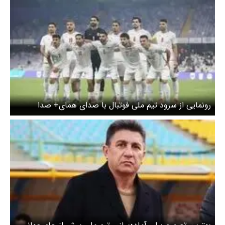
رونمایی از سرود تیم ملی فوتبال با صدای همای+ صدا