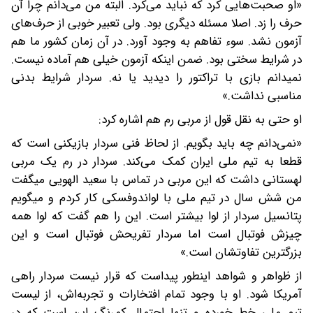
«او صحبت‌هایی کرد که نباید می‌کرد. البته من می‌دانم چرا آن
حرف را زد. اصلا مسئله دیگری بود. ولی تعبیر خوبی از حرف‌های
آزمون نشد. سوء تفاهم به وجود آورد. در آن زمان کشور ما هم
در شرایط سختی بود. ضمن اینکه آزمون خیلی هم آماده نیست.
نمیدانم بازی با تراکتور را دیدید یا نه. سردار شرایط بدنی
مناسبی نداشت.»
او حتی به نقل قول از مربی رم هم اشاره کرد:
«نمی‌دانم چه باید بگویم. از لحاظ فنی سردار بازیکنی است که
قطعا به تیم ملی ایران کمک می‌کند. سردار در رم یک مربی
لهستانی داشت که این مربی در تماس با سعید الهویی میگفت
من شش سال در تیم ملی با لواندوفسکی کار کردم و میگویم
پتانسیل سردار از لوا بیشتر است. این را هم گفت که لوا همه
چیزش فوتبال است اما سردار تفریحش فوتبال است و این
بزرگترین تفاوتشان است.»
از ظواهر و شواهد اینطور پیداست که قرار نیست سردار راهی
آمریکا شود. او با وجود تمام افتخارات و تجربه‌اش، از لیست
تیم ملی خط خورده و تنها احتمال کمرنگ این است که در