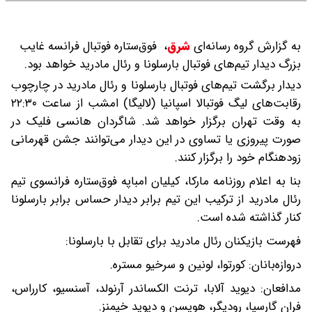
به گزارش گروه رسانه‌ای
شرق
،
فوق‌ستاره فوتبال فرانسه غایب
بزرگ دیدار تیم‌های فوتبال بارسلونا و رئال مادرید خواهد بود.
دیدار برگشت تیم‌های فوتبال بارسلونا و رئال مادرید در چارچوب
رقابت‌های لیگ فوتبالا اسپانیا (لالیگا) امشب از ساعت ۲۲:۳۰
به وقت تهران برگزار خواهد شد. شاگردان هانسی فلیک در
صورت پیروزی یا تساوی در این دیدار می‌توانند جشن قهرمانی
زودهنگام خود را برگزار کنند.
بنا به اعلام روزنامه مارکا، کیلیان امباپه فوق‌ستاره فرانسوی تیم
رئال مادرید از ترکیب این تیم برابر دیدار حساس برابر بارسلونا
کنار گذاشته شده است.
فهرست بازیکنان رئال مادرید برای تقابل با بارسلونا:
دروازه‌بانان: کورتوا، لونین و سرخیو مستره.
مدافعان: دیوید آلابا، ترنت الکساندر آرنولد، آسنسیو، کارراس،
فران گارسیا، رودیگر، هویسن و دیوید خیمنز.