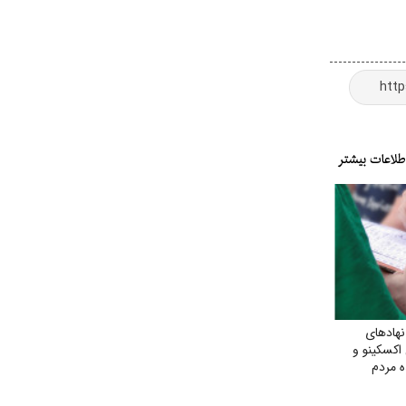
هادهای
اکسکینو و
ه مردم