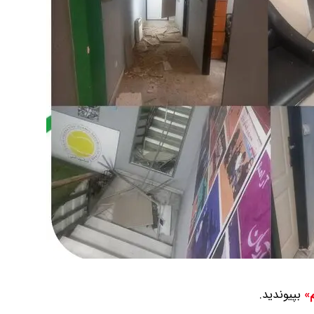
بپیوندید.
م»