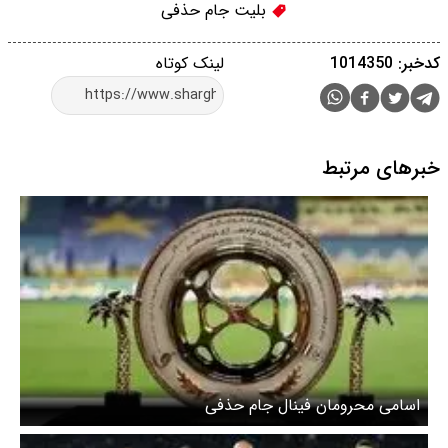
بلیت جام حذفی
کدخبر: 1014350
لینک کوتاه
خبرهای مرتبط
اسامی محرومان فینال جام حذفی