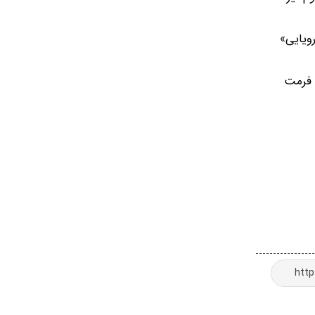
 «تیم رویایی»
 بار با فرمت