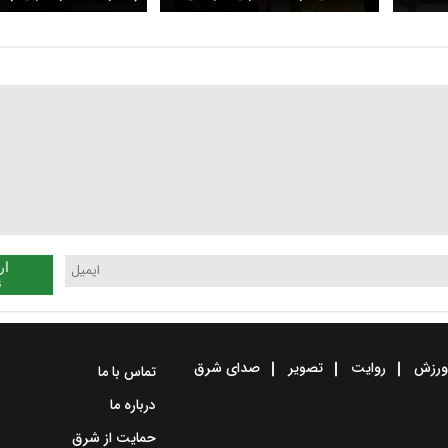
د؛ کدام
گردد؟
جزییاتی از تمرینات تی
؟ +
والیبال
ار
ن
رزش
روایت
تصویر
صدای شرق
تماس با ما
درباره ما
حمایت از شرق