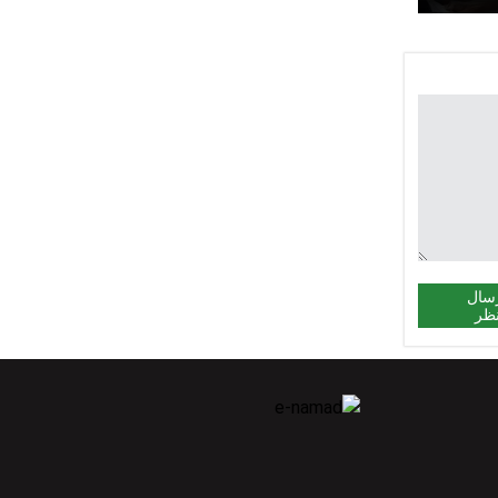
م ملی
سال
ظر