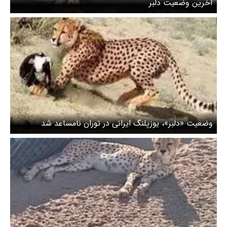
آخرین وضعیت دلبر
وضعیت «دلبر»، یوزپلنگ ایرانی در توران نامساعد شد